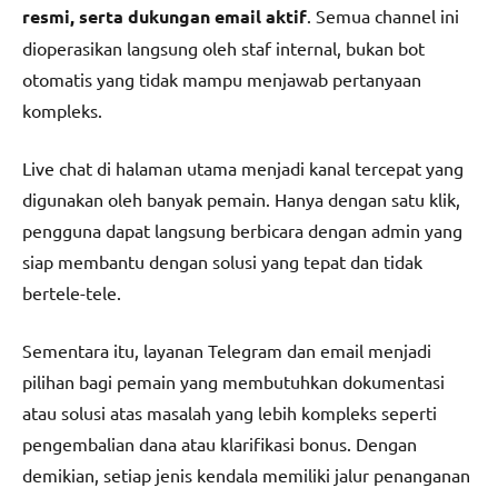
resmi, serta dukungan email aktif
. Semua channel ini
dioperasikan langsung oleh staf internal, bukan bot
otomatis yang tidak mampu menjawab pertanyaan
kompleks.
Live chat di halaman utama menjadi kanal tercepat yang
digunakan oleh banyak pemain. Hanya dengan satu klik,
pengguna dapat langsung berbicara dengan admin yang
siap membantu dengan solusi yang tepat dan tidak
bertele-tele.
Sementara itu, layanan Telegram dan email menjadi
pilihan bagi pemain yang membutuhkan dokumentasi
atau solusi atas masalah yang lebih kompleks seperti
pengembalian dana atau klarifikasi bonus. Dengan
demikian, setiap jenis kendala memiliki jalur penanganan