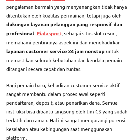
pengalaman bermain yang menyenangkan tidak hanya
ditentukan oleh kualitas permainan, tetapi juga oleh
dukungan layanan pelanggan yang responsif dan
profesional
.
Pialasport
, sebagai situs slot resmi,
memahami pentingnya aspek ini dan menghadirkan
layanan customer service 24 jam nonstop
untuk
memastikan seluruh kebutuhan dan kendala pemain
ditangani secara cepat dan tuntas.
Bagi pemain baru, kehadiran customer service aktif
sangat membantu dalam proses awal seperti
pendaftaran, deposit, atau penarikan dana. Semua
instruksi bisa dibantu langsung oleh tim CS yang sudah
terlatih dan ramah. Hal ini sangat mengurangi potensi
kesalahan atau kebingungan saat menggunakan
platform.