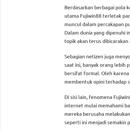
Berdasarkan berbagai pola ko
utama Fujiwin88 terletak pad
muncul dalam percakapan pub
Dalam dunia yang dipenuhi in
topik akan terus dibicarakan
Sebagian netizen juga menyo
saat ini, banyak orang lebi
bersifat formal. Oleh karena
membentuk opini terhadap su
Di sisi lain, fenomena Fujiw
internet mulai memahami bahw
mereka berusaha melakukan p
seperti ini menjadi semakin 