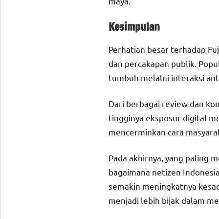
maya.
Kesimpulan
Perhatian besar terhadap F
dan percakapan publik. Popula
tumbuh melalui interaksi ant
Dari berbagai review dan ko
tingginya eksposur digital 
mencerminkan cara masyarak
Pada akhirnya, yang paling 
bagaimana netizen Indonesi
semakin meningkatnya kesadar
menjadi lebih bijak dalam m