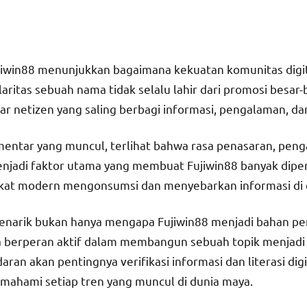
ujiwin88 menunjukkan bagaimana kekuatan komunitas dig
ritas sebuah nama tidak selalu lahir dari promosi besar-b
ar netizen yang saling berbagi informasi, pengalaman, dan
mentar yang muncul, terlihat bahwa rasa penasaran, peng
menjadi faktor utama yang membuat Fujiwin88 banyak dipe
at modern mengonsumsi dan menyebarkan informasi di e
menarik bukan hanya mengapa Fujiwin88 menjadi bahan p
a berperan aktif dalam membangun sebuah topik menjadi
an akan pentingnya verifikasi informasi dan literasi dig
emahami setiap tren yang muncul di dunia maya.