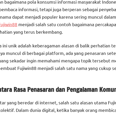
 bagaimana pola konsumsi informasi masyarakat Indonesia
 pembaca informasi, tetapi juga berperan sebagai penyeb
nama dapat menjadi populer karena sering muncul dalam
Fujiwin88
menjadi salah satu contoh bagaimana percakapa
atian yang terus berkembang.
ni unik adalah keberagaman alasan di balik perhatian ter
ya muncul di berbagai platform, ada yang penasaran se
a yang sekadar ingin memahami mengapa topik tersebut m
 membuat Fujiwin88 menjadi salah satu nama yang cukup s
Antara Rasa Penasaran dan Pengalaman Komun
ar yang beredar di internet, salah satu alasan utama Fuj
olektif. Dalam dunia digital, ketika banyak orang membic