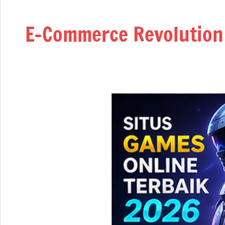
Skip
to
E-Commerce Revolution
content