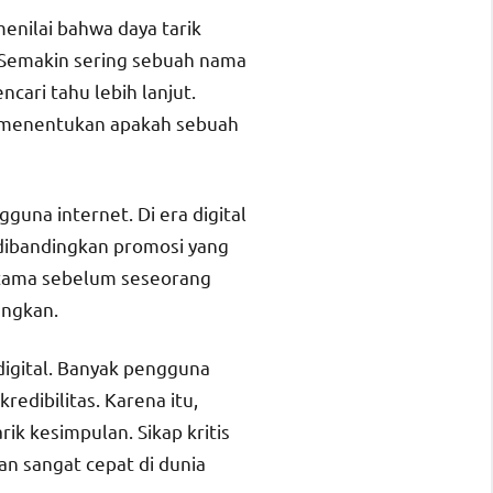
menilai bahwa daya tarik
. Semakin sering sebuah nama
ari tahu lebih lanjut.
ang menentukan apakah sebuah
una internet. Di era digital
 dibandingkan promosi yang
 utama sebelum seseorang
angkan.
 digital. Banyak pengguna
edibilitas. Karena itu,
k kesimpulan. Sikap kritis
an sangat cepat di dunia